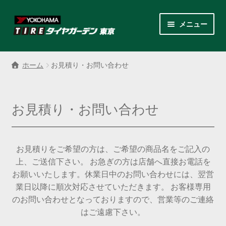
ナ
コ
メニュー
ビ
ン
ゲ
テ
サ
各商品カテゴリー
ー
ン
ブ
ホーム
お見積り・お問い合わせ
シ
ツ
メ
LINEクーポンでもっとお得
ョ
へ
ニ
ン
ス
ュ
レンタルスタッドレス
お見積り・お問い合わせ
へ
キ
ー
ス
ッ
を
サ
店舗紹介
キ
プ
展
ブ
ッ
お見積りをご希望の方は、ご希望の商品名をご記入の
開
メ
サ
プ
会社案内
上、ご送信下さい。 お急ぎの方は店舗へ直接お電話を
ニ
ブ
お願いいたします。休業日中のお問い合わせには、翌営
ュ
メ
お見積り・お問い合わせ
業日以降に順次対応させていただきます。 お客様専用
ー
ニ
のお問い合わせとなっておりますので、営業等のご連絡
を
ュ
採用情報
はご遠慮下さい。
展
ー