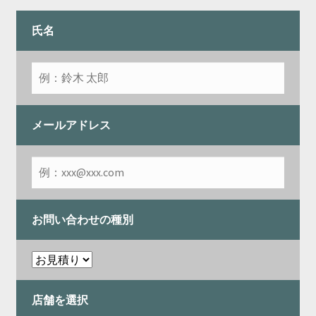
開
を
展
氏名
開
メールアドレス
お問い合わせの種別
店舗を選択