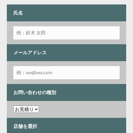
開
を
展
氏名
開
メールアドレス
お問い合わせの種別
店舗を選択