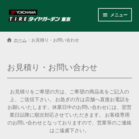
ナ
コ
メニュー
ビ
ン
ゲ
テ
サ
各商品カテゴリー
ー
ン
ブ
ホーム
お見積り・お問い合わせ
シ
ツ
メ
LINEクーポンでもっとお得
ョ
へ
ニ
ン
ス
ュ
レンタルスタッドレス
お見積り・お問い合わせ
へ
キ
ー
ス
ッ
を
サ
店舗紹介
キ
プ
展
ブ
ッ
お見積りをご希望の方は、ご希望の商品名をご記入の
開
メ
サ
プ
会社案内
上、ご送信下さい。 お急ぎの方は店舗へ直接お電話を
ニ
ブ
お願いいたします。休業日中のお問い合わせには、翌営
ュ
メ
お見積り・お問い合わせ
業日以降に順次対応させていただきます。 お客様専用
ー
ニ
のお問い合わせとなっておりますので、営業等のご連絡
を
ュ
採用情報
はご遠慮下さい。
展
ー