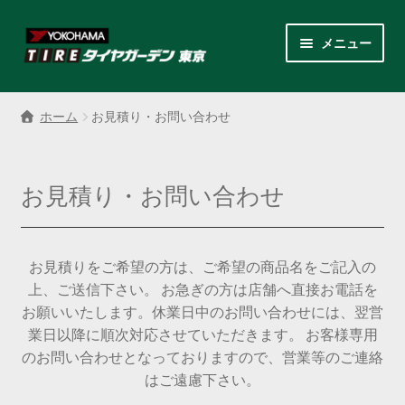
ナ
コ
メニュー
ビ
ン
ゲ
テ
サ
各商品カテゴリー
ー
ン
ブ
ホーム
お見積り・お問い合わせ
シ
ツ
メ
LINEクーポンでもっとお得
ョ
へ
ニ
ン
ス
ュ
レンタルスタッドレス
お見積り・お問い合わせ
へ
キ
ー
ス
ッ
を
サ
店舗紹介
キ
プ
展
ブ
ッ
お見積りをご希望の方は、ご希望の商品名をご記入の
開
メ
サ
プ
会社案内
上、ご送信下さい。 お急ぎの方は店舗へ直接お電話を
ニ
ブ
お願いいたします。休業日中のお問い合わせには、翌営
ュ
メ
お見積り・お問い合わせ
業日以降に順次対応させていただきます。 お客様専用
ー
ニ
のお問い合わせとなっておりますので、営業等のご連絡
を
ュ
採用情報
はご遠慮下さい。
展
ー