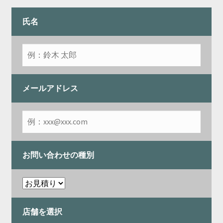
開
を
展
氏名
開
メールアドレス
お問い合わせの種別
店舗を選択