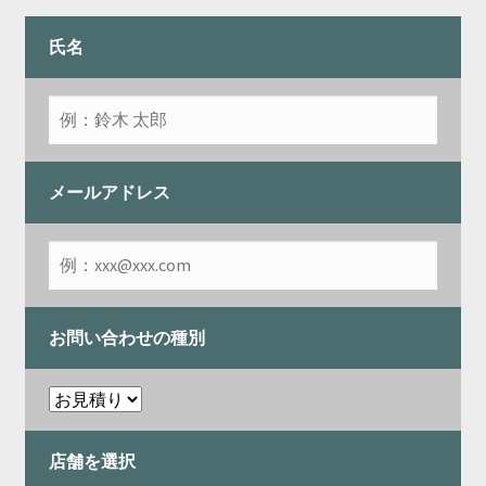
開
を
展
氏名
開
メールアドレス
お問い合わせの種別
店舗を選択