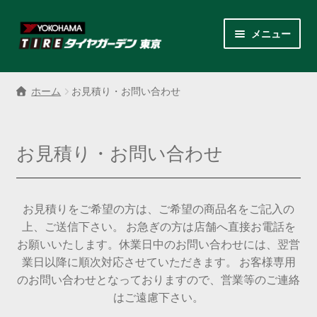
ナ
コ
メニュー
ビ
ン
ゲ
テ
サ
各商品カテゴリー
ー
ン
ブ
ホーム
お見積り・お問い合わせ
シ
ツ
メ
LINEクーポンでもっとお得
ョ
へ
ニ
ン
ス
ュ
レンタルスタッドレス
お見積り・お問い合わせ
へ
キ
ー
ス
ッ
を
サ
店舗紹介
キ
プ
展
ブ
ッ
お見積りをご希望の方は、ご希望の商品名をご記入の
開
メ
サ
プ
会社案内
上、ご送信下さい。 お急ぎの方は店舗へ直接お電話を
ニ
ブ
お願いいたします。休業日中のお問い合わせには、翌営
ュ
メ
お見積り・お問い合わせ
業日以降に順次対応させていただきます。 お客様専用
ー
ニ
のお問い合わせとなっておりますので、営業等のご連絡
を
ュ
採用情報
はご遠慮下さい。
展
ー