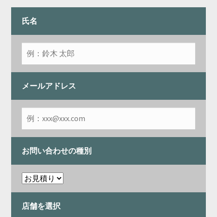
開
を
展
氏名
開
メールアドレス
お問い合わせの種別
店舗を選択