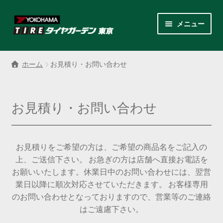
ナ
コ
メニュー
ビ
ン
ゲ
テ
サ
各商品カテゴリー
ー
ン
ブ
ホーム
お見積り・お問い合わせ
シ
ツ
メ
LINEクーポンでもっとお得
ョ
へ
ニ
ン
ス
ュ
レンタルスタッドレス
お見積り・お問い合わせ
へ
キ
ー
ス
ッ
を
サ
店舗紹介
キ
プ
展
ブ
ッ
お見積りをご希望の方は、ご希望の商品名をご記入の
開
メ
サ
プ
会社案内
上、ご送信下さい。 お急ぎの方は店舗へ直接お電話を
ニ
ブ
お願いいたします。休業日中のお問い合わせには、翌営
ュ
メ
お見積り・お問い合わせ
業日以降に順次対応させていただきます。 お客様専用
ー
ニ
のお問い合わせとなっておりますので、営業等のご連絡
を
ュ
採用情報
はご遠慮下さい。
展
ー