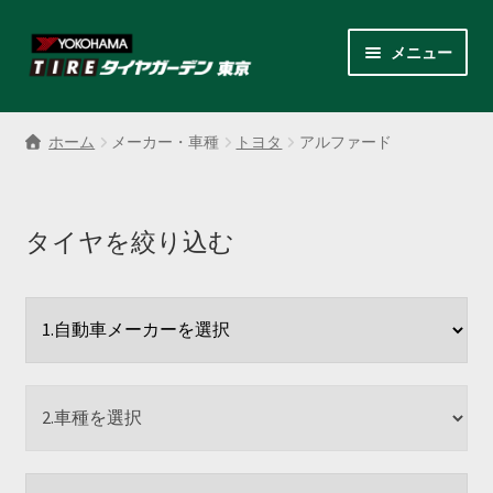
ナ
コ
メニュー
ビ
ン
ゲ
テ
サ
各商品カテゴリー
ー
ン
ブ
ホーム
メーカー・車種
トヨタ
アルファード
シ
ツ
メ
LINEクーポンでもっとお得
ョ
へ
ニ
ン
ス
ュ
レンタルスタッドレス
へ
キ
タイヤを絞り込む
ー
ス
ッ
を
サ
店舗紹介
キ
プ
展
ブ
ッ
開
メ
サ
プ
会社案内
ニ
ブ
ュ
メ
お見積り・お問い合わせ
ー
ニ
を
ュ
採用情報
展
ー