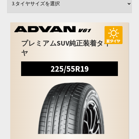
開
を
展
開
プレミアムSUV純正装着タイ
ヤ
225/55R19