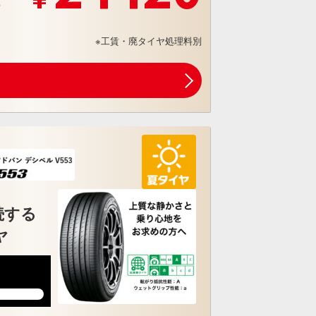
※工賃・廃タイヤ処理料別
続する
ヤ
5