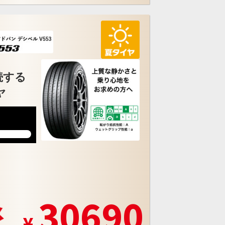
続する
ヤ
7
30690