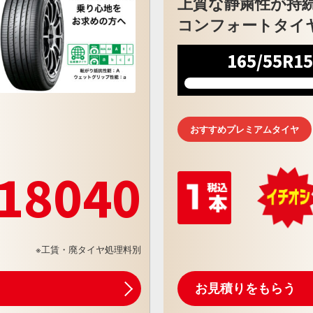
上質な静粛性が持
コンフォートタイ
165/55R1
おすすめプレミアムタイヤ
18040
※工賃・廃タイヤ処理料別
お見積りをもらう