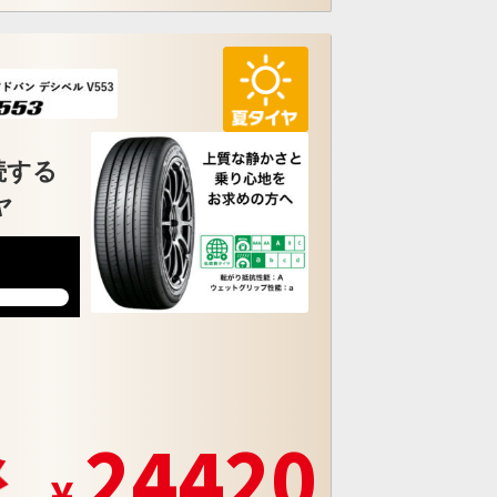
続する
ヤ
5
24420