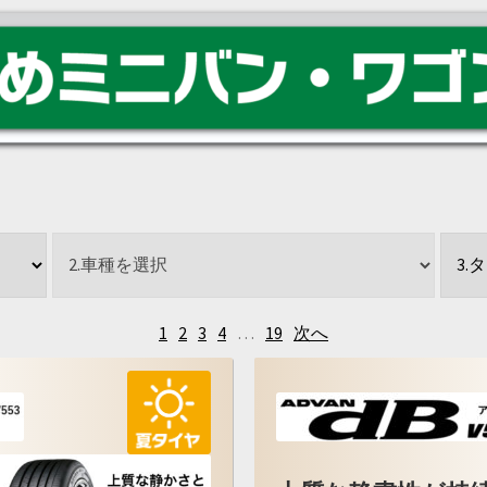
1
2
3
4
…
19
次へ