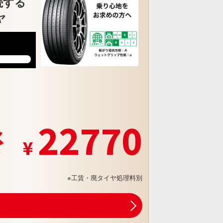
続する
ヤ
5
22770
※工賃・廃タイヤ処理料別