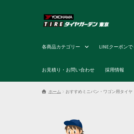
ナ
コ
ビ
ン
ゲ
テ
ー
ン
シ
ツ
各商品カテゴリー
LINEクーポン
ョ
へ
ン
ス
へ
キ
お見積り・お問い合わせ
採用情報
ス
ッ
キ
プ
ッ
ホーム
おすすめミニバン・ワゴン用タイヤ
プ