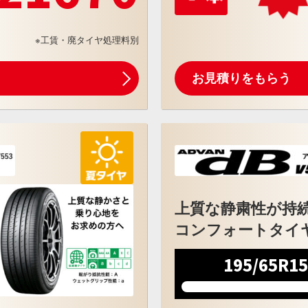
※工賃・廃タイヤ処理料別
お見積りをもらう
上質な静粛性が持
コンフォートタイ
195/65R1