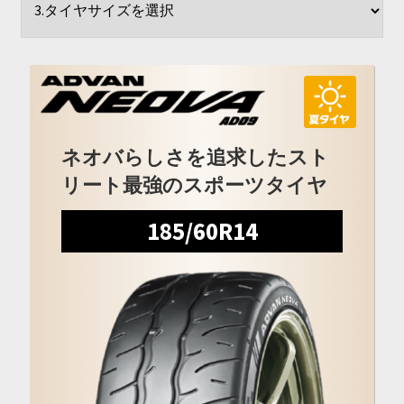
開
を
展
開
ネオバらしさを追求したスト
リート最強のスポーツタイヤ
185/60R14