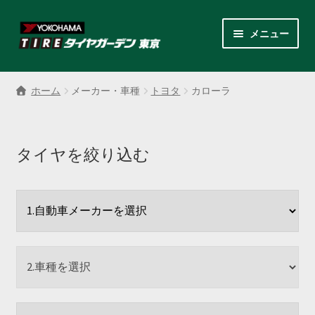
ナ
コ
メニュー
ビ
ン
ゲ
テ
サ
各商品カテゴリー
ー
ン
ブ
ホーム
メーカー・車種
トヨタ
カローラ
シ
ツ
メ
LINEクーポンでもっとお得
ョ
へ
ニ
ン
ス
ュ
レンタルスタッドレス
へ
キ
タイヤを絞り込む
ー
ス
ッ
を
サ
店舗紹介
キ
プ
展
ブ
ッ
開
メ
サ
プ
会社案内
ニ
ブ
ュ
メ
お見積り・お問い合わせ
ー
ニ
を
ュ
採用情報
展
ー