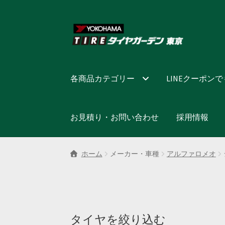
ナ
コ
ビ
ン
ゲ
テ
ー
ン
シ
ツ
各商品カテゴリー
LINEクーポン
ョ
へ
ン
ス
へ
キ
お見積り・お問い合わせ
採用情報
ス
ッ
キ
プ
ッ
ホーム
メーカー・車種
アルファロメオ
プ
タイヤを絞り込む