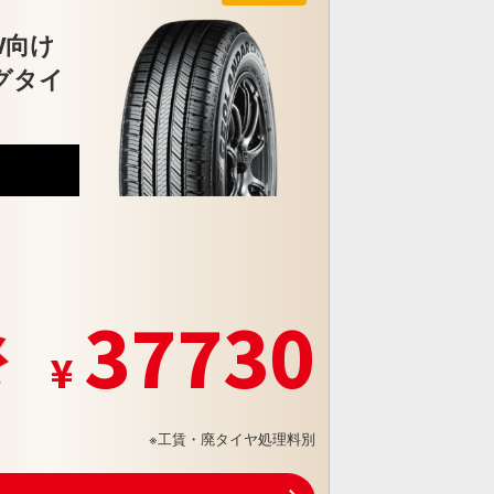
V向け
グタイ
8
37730
※工賃・廃タイヤ処理料別