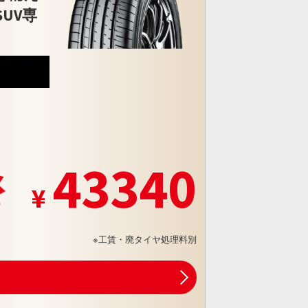
UV専
8
43340
※工賃・廃タイヤ処理料別