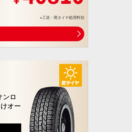
※工賃・廃タイヤ処理料別
オンロ
向けオー
7