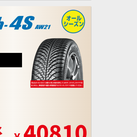
！
8
40810