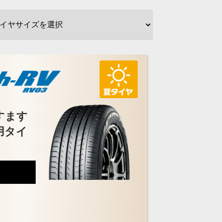
すます
用タイ
7