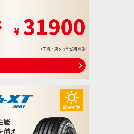
31900
※工賃・廃タイヤ処理料別
性能
を備え