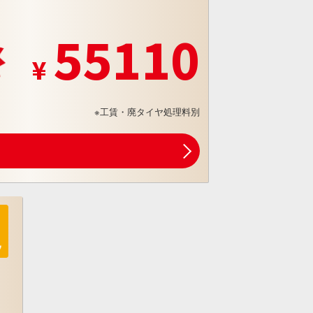
55110
※工賃・廃タイヤ処理料別