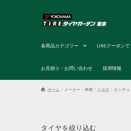
ナ
コ
ビ
ン
ゲ
テ
ー
ン
シ
ツ
各商品カテゴリー
LINEクーポン
ョ
へ
ン
ス
へ
キ
お見積り・お問い合わせ
採用情報
ス
ッ
キ
プ
ッ
ホーム
メーカー・車種
トヨタ
センチュ
プ
タイヤを絞り込む