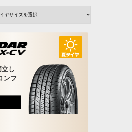
両立し
コンフ
0