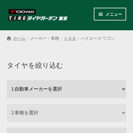
ナ
コ
メニュー
ビ
ン
ゲ
テ
サ
各商品カテゴリー
ー
ン
ブ
ホーム
メーカー・車種
トヨタ
ハイエース ワゴン
シ
ツ
メ
LINEクーポンでもっとお得
ョ
へ
ニ
ン
ス
ュ
レンタルスタッドレス
へ
キ
タイヤを絞り込む
ー
ス
ッ
を
サ
店舗紹介
キ
プ
展
ブ
ッ
開
メ
サ
プ
会社案内
ニ
ブ
ュ
メ
お見積り・お問い合わせ
ー
ニ
を
ュ
採用情報
展
ー