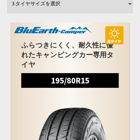
開
を
展
開
ふらつきにくく、耐久性に優
れたキャンピングカー専用タ
イヤ
195/80R15