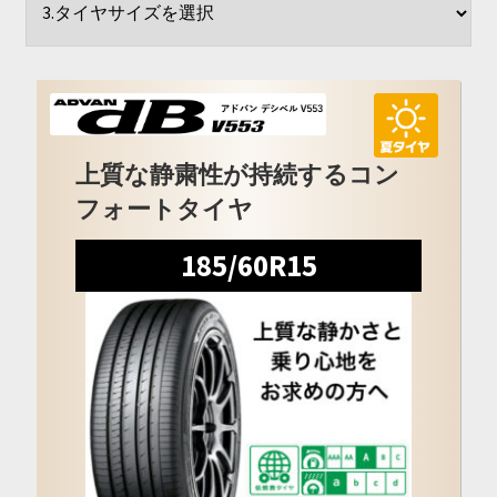
開
を
展
開
上質な静粛性が持続するコン
フォートタイヤ
185/60R15