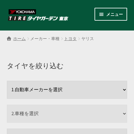
ナ
コ
メニュー
ビ
ン
ゲ
テ
サ
各商品カテゴリー
ー
ン
ブ
ホーム
メーカー・車種
トヨタ
ヤリス
シ
ツ
メ
LINEクーポンでもっとお得
ョ
へ
ニ
ン
ス
ュ
レンタルスタッドレス
へ
キ
タイヤを絞り込む
ー
ス
ッ
を
サ
店舗紹介
キ
プ
展
ブ
ッ
開
メ
サ
プ
会社案内
ニ
ブ
ュ
メ
お見積り・お問い合わせ
ー
ニ
を
ュ
採用情報
展
ー