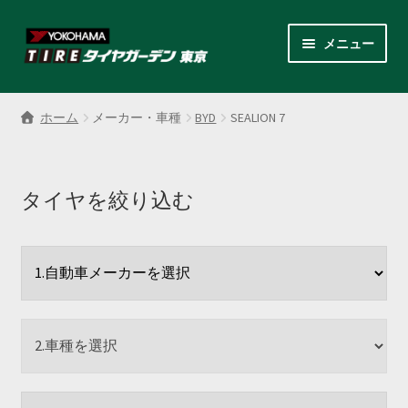
ナ
コ
メニュー
ビ
ン
ゲ
テ
サ
各商品カテゴリー
ー
ン
ブ
ホーム
メーカー・車種
BYD
SEALION 7
シ
ツ
メ
LINEクーポンでもっとお得
ョ
へ
ニ
ン
ス
ュ
レンタルスタッドレス
へ
キ
タイヤを絞り込む
ー
ス
ッ
を
サ
店舗紹介
キ
プ
展
ブ
ッ
開
メ
サ
プ
会社案内
ニ
ブ
ュ
メ
お見積り・お問い合わせ
ー
ニ
を
ュ
採用情報
展
ー