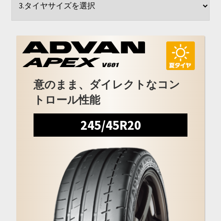
開
を
展
開
意のまま、ダイレクトなコン
トロール性能
245/45R20