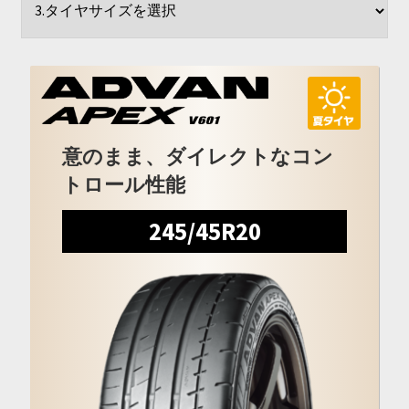
開
を
展
開
意のまま、ダイレクトなコン
トロール性能
245/45R20