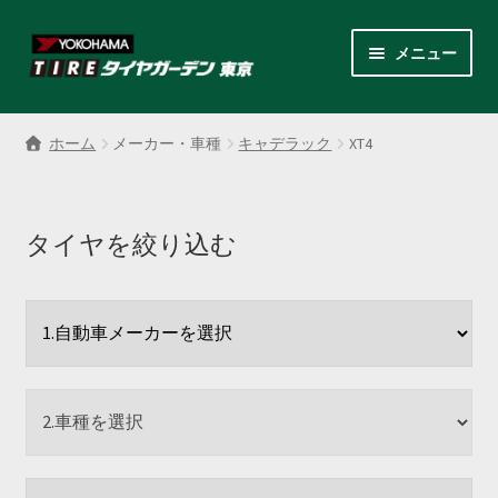
ナ
コ
メニュー
ビ
ン
ゲ
テ
サ
各商品カテゴリー
ー
ン
ブ
ホーム
メーカー・車種
キャデラック
XT4
シ
ツ
メ
LINEクーポンでもっとお得
ョ
へ
ニ
ン
ス
ュ
レンタルスタッドレス
へ
キ
タイヤを絞り込む
ー
ス
ッ
を
サ
店舗紹介
キ
プ
展
ブ
ッ
開
メ
サ
プ
会社案内
ニ
ブ
ュ
メ
お見積り・お問い合わせ
ー
ニ
を
ュ
採用情報
展
ー