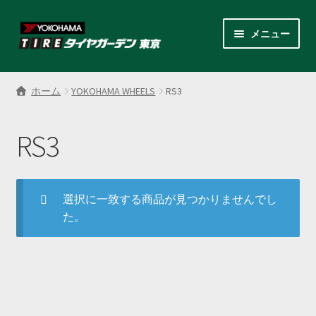
ナ
コ
メニュー
ビ
ン
ゲ
テ
サ
各商品カテゴリー
ー
ン
ブ
ホーム
YOKOHAMA WHEELS
RS3
シ
ツ
メ
LINEクーポンでもっとお得
ョ
へ
ニ
ン
ス
RS3
ュ
レンタルスタッドレス
へ
キ
ー
ス
ッ
を
サ
店舗紹介
キ
プ
展
ブ
選択に一致する商品が見つかりませんでし
ッ
開
メ
た。
サ
プ
会社案内
ニ
ブ
ュ
メ
お見積り・お問い合わせ
ー
ニ
を
ュ
採用情報
展
ー