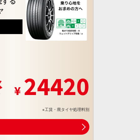
続する
ヤ
5
24420
※工賃・廃タイヤ処理料別