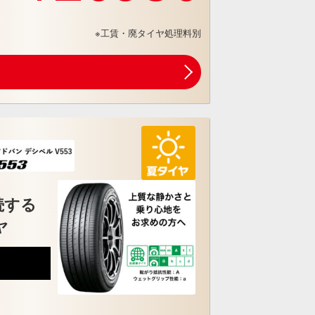
※工賃・廃タイヤ処理料別
続する
ヤ
6