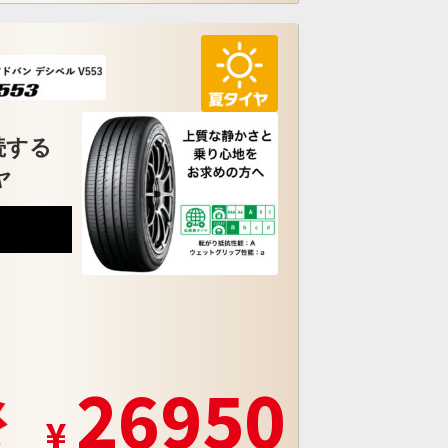
続する
ヤ
5
26950