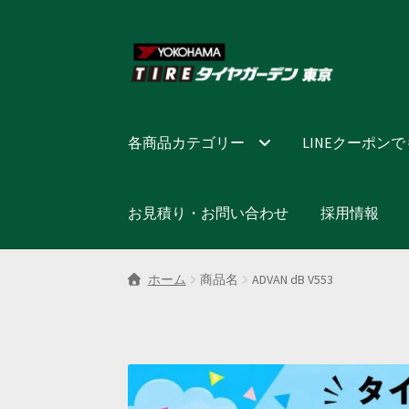
ナ
コ
ビ
ン
ゲ
テ
ー
ン
シ
ツ
各商品カテゴリー
LINEクーポン
ョ
へ
ン
ス
へ
キ
お見積り・お問い合わせ
採用情報
ス
ッ
キ
プ
ッ
ホーム
商品名
ADVAN dB V553
プ