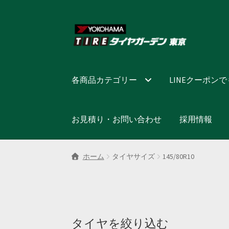
ナ
コ
ビ
ン
ゲ
テ
ー
ン
シ
ツ
各商品カテゴリー
LINEクーポン
ョ
へ
ン
ス
へ
キ
お見積り・お問い合わせ
採用情報
ス
ッ
キ
プ
ッ
ホーム
タイヤサイズ
145/80R10
プ
タイヤを絞り込む