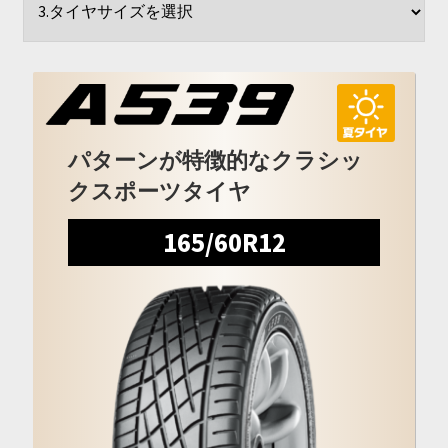
開
を
展
開
パターンが特徴的なクラシッ
クスポーツタイヤ
165/60R12