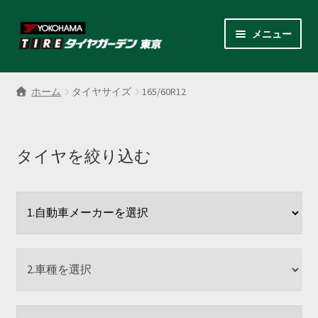
ナ
コ
メニュー
ビ
ン
ゲ
テ
サ
各商品カテゴリー
ー
ン
ブ
ホーム
タイヤサイズ
165/60R12
シ
ツ
メ
LINEクーポンでもっとお得
ョ
へ
ニ
ン
ス
ュ
レンタルスタッドレス
へ
キ
タイヤを絞り込む
ー
ス
ッ
を
サ
店舗紹介
キ
プ
展
ブ
ッ
開
メ
サ
プ
会社案内
ニ
ブ
ュ
メ
お見積り・お問い合わせ
ー
ニ
を
ュ
採用情報
展
ー