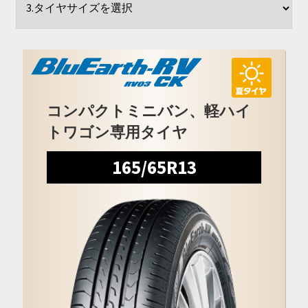
開
を
展
開
コンパクトミニバン、軽ハイ
トワゴン専用タイヤ
165/65R13