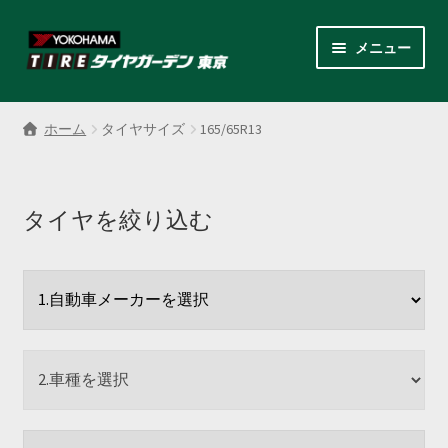
ナ
コ
メニュー
ビ
ン
ゲ
テ
サ
各商品カテゴリー
ー
ン
ブ
ホーム
タイヤサイズ
165/65R13
シ
ツ
メ
LINEクーポンでもっとお得
ョ
へ
ニ
ン
ス
ュ
レンタルスタッドレス
へ
キ
タイヤを絞り込む
ー
ス
ッ
を
サ
店舗紹介
キ
プ
展
ブ
ッ
開
メ
サ
プ
会社案内
ニ
ブ
ュ
メ
お見積り・お問い合わせ
ー
ニ
を
ュ
採用情報
展
ー