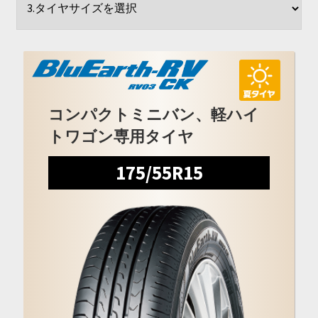
開
を
展
開
コンパクトミニバン、軽ハイ
トワゴン専用タイヤ
175/55R15