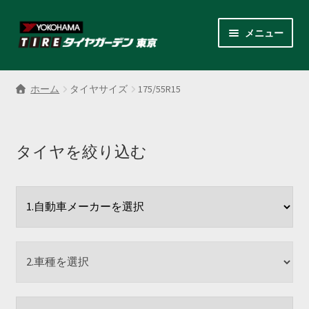
ナ
コ
メニュー
ビ
ン
ゲ
テ
サ
各商品カテゴリー
ー
ン
ブ
ホーム
タイヤサイズ
175/55R15
シ
ツ
メ
LINEクーポンでもっとお得
ョ
へ
ニ
ン
ス
ュ
レンタルスタッドレス
へ
キ
タイヤを絞り込む
ー
ス
ッ
を
サ
店舗紹介
キ
プ
展
ブ
ッ
開
メ
サ
プ
会社案内
ニ
ブ
ュ
メ
お見積り・お問い合わせ
ー
ニ
を
ュ
採用情報
展
ー