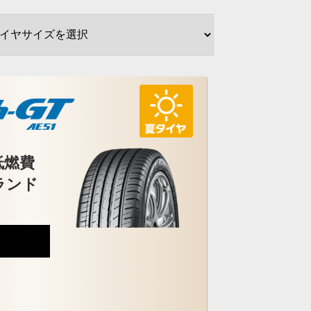
低燃費
ランド
5