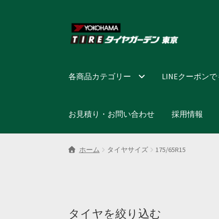
ナ
コ
ビ
ン
ゲ
テ
ー
ン
シ
ツ
各商品カテゴリー
LINEクーポン
ョ
へ
ン
ス
へ
キ
お見積り・お問い合わせ
採用情報
ス
ッ
キ
プ
ッ
ホーム
タイヤサイズ
175/65R15
プ
タイヤを絞り込む