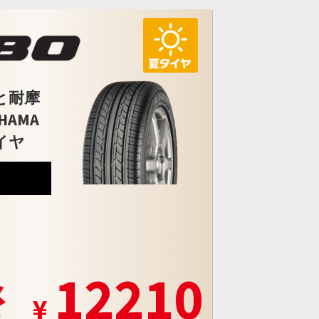
と耐摩
HAMA
イヤ
5
12210