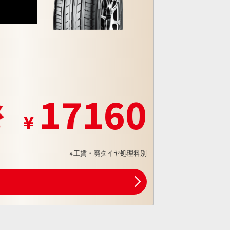
5
17160
※工賃・廃タイヤ処理料別