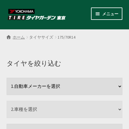
ナ
コ
メニュー
ビ
ン
ゲ
テ
サ
各商品カテゴリー
ー
ン
ブ
ホーム
タイヤサイズ
175/70R14
シ
ツ
メ
LINEクーポンでもっとお得
ョ
へ
ニ
ン
ス
ュ
レンタルスタッドレス
へ
キ
タイヤを絞り込む
ー
ス
ッ
を
サ
店舗紹介
キ
プ
展
ブ
ッ
開
メ
サ
プ
会社案内
ニ
ブ
ュ
メ
お見積り・お問い合わせ
ー
ニ
を
ュ
採用情報
展
ー