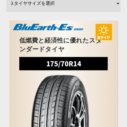
開
を
展
開
低燃費と経済性に優れたスタ
ンダードタイヤ
175/70R14