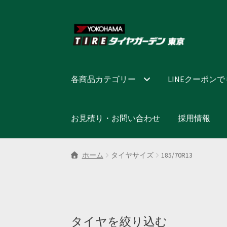
ナ
コ
ビ
ン
ゲ
テ
ー
ン
シ
ツ
各商品カテゴリー
LINEクーポン
ョ
へ
ン
ス
へ
キ
お見積り・お問い合わせ
採用情報
ス
ッ
キ
プ
ッ
ホーム
タイヤサイズ
185/70R13
プ
タイヤを絞り込む