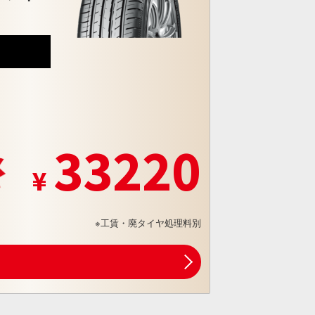
6
33220
※工賃・廃タイヤ処理料別