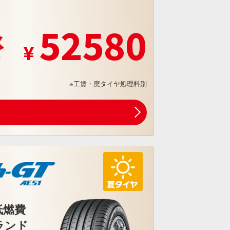
52580
※工賃・廃タイヤ処理料別
低燃費
ランド