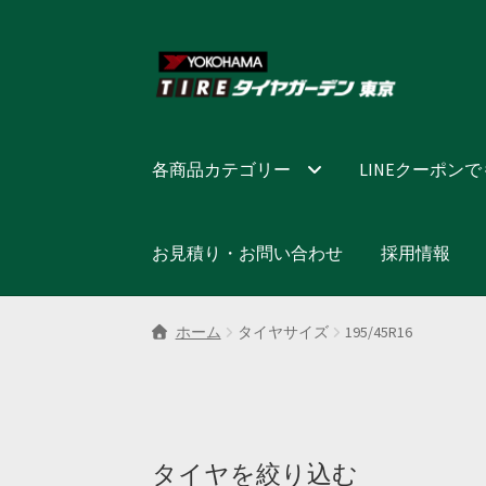
ナ
コ
ビ
ン
ゲ
テ
ー
ン
シ
ツ
各商品カテゴリー
LINEクーポン
ョ
へ
ン
ス
へ
キ
お見積り・お問い合わせ
採用情報
ス
ッ
キ
プ
ッ
ホーム
タイヤサイズ
195/45R16
プ
タイヤを絞り込む