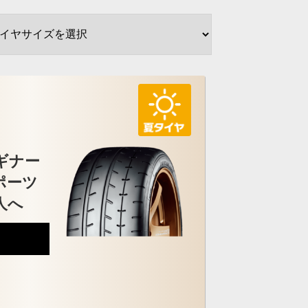
ギナー
ポーツ
人へ
6