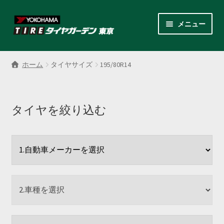
ナ
コ
メニュー
ビ
ン
ゲ
テ
サ
各商品カテゴリー
ー
ン
ブ
ホーム
タイヤサイズ
195/80R14
シ
ツ
メ
LINEクーポンでもっとお得
ョ
へ
ニ
ン
ス
ュ
レンタルスタッドレス
へ
キ
タイヤを絞り込む
ー
ス
ッ
を
サ
店舗紹介
キ
プ
展
ブ
ッ
開
メ
サ
プ
会社案内
ニ
ブ
ュ
メ
お見積り・お問い合わせ
ー
ニ
を
ュ
採用情報
展
ー