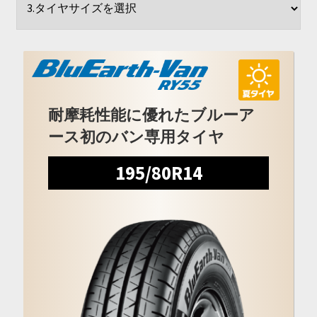
開
を
展
開
耐摩耗性能に優れたブルーア
ース初のバン専用タイヤ
195/80R14