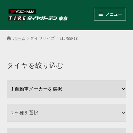
ナ
コ
メニュー
ビ
ン
ゲ
テ
サ
各商品カテゴリー
ー
ン
ブ
ホーム
タイヤサイズ
215/55R18
シ
ツ
メ
LINEクーポンでもっとお得
ョ
へ
ニ
ン
ス
ュ
レンタルスタッドレス
へ
キ
タイヤを絞り込む
ー
ス
ッ
を
サ
店舗紹介
キ
プ
展
ブ
ッ
開
メ
サ
プ
会社案内
ニ
ブ
ュ
メ
お見積り・お問い合わせ
ー
ニ
を
ュ
採用情報
展
ー