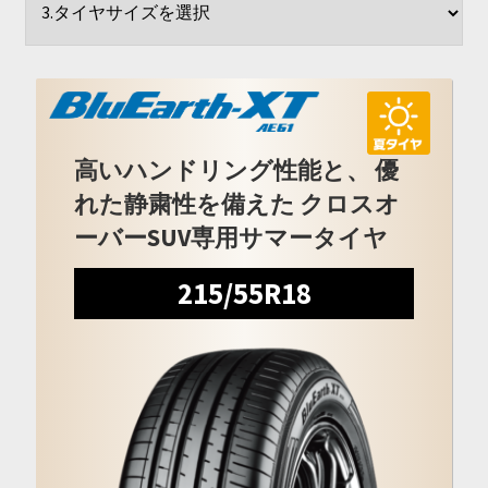
開
を
展
開
高いハンドリング性能と、 優
れた静粛性を備えた クロスオ
ーバーSUV専用サマータイヤ
215/55R18