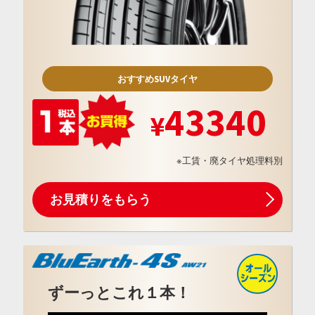
おすすめSUVタイヤ
43340
※工賃・廃タイヤ処理料別
お見積りをもらう
ずーっとこれ１本！