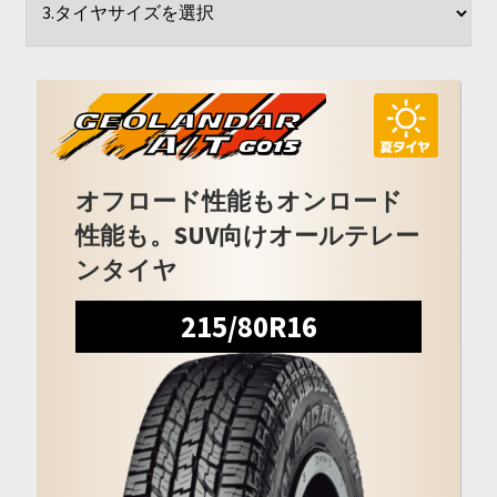
開
を
展
開
オフロード性能もオンロード
性能も。SUV向けオールテレー
ンタイヤ
215/80R16