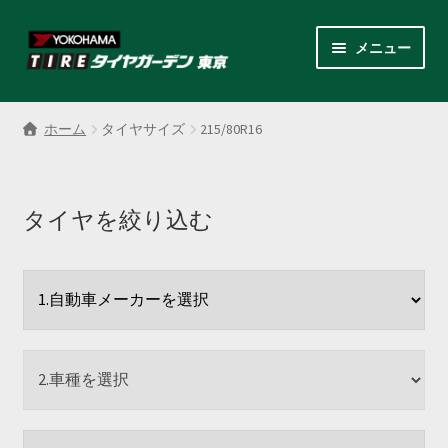
ナ
コ
メニュー
ビ
ン
ゲ
テ
サ
各商品カテゴリー
ー
ン
ブ
ホーム
タイヤサイズ
215/80R16
シ
ツ
メ
LINEクーポンでもっとお得
ョ
へ
ニ
ン
ス
ュ
レンタルスタッドレス
へ
キ
タイヤを絞り込む
ー
ス
ッ
を
サ
店舗紹介
キ
プ
展
ブ
ッ
開
メ
サ
プ
会社案内
ニ
ブ
ュ
メ
お見積り・お問い合わせ
ー
ニ
を
ュ
採用情報
展
ー