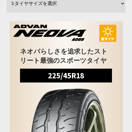
開
を
展
開
ネオバらしさを追求したスト
リート最強のスポーツタイヤ
225/45R18