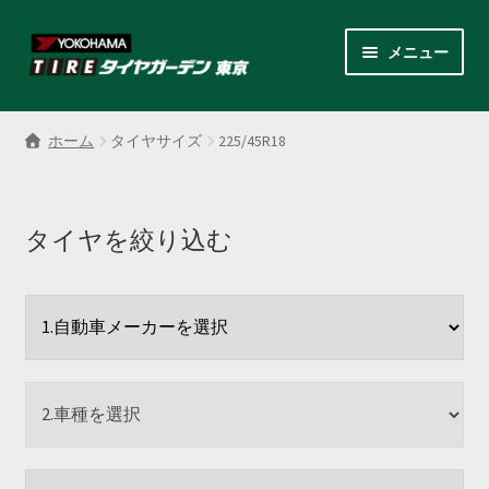
ナ
コ
メニュー
ビ
ン
ゲ
テ
サ
各商品カテゴリー
ー
ン
ブ
ホーム
タイヤサイズ
225/45R18
シ
ツ
メ
LINEクーポンでもっとお得
ョ
へ
ニ
ン
ス
ュ
レンタルスタッドレス
へ
キ
タイヤを絞り込む
ー
ス
ッ
を
サ
店舗紹介
キ
プ
展
ブ
ッ
開
メ
サ
プ
会社案内
ニ
ブ
ュ
メ
お見積り・お問い合わせ
ー
ニ
を
ュ
採用情報
展
ー