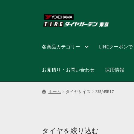
ナ
コ
ビ
ン
ゲ
テ
ー
ン
シ
ツ
各商品カテゴリー
LINEクーポン
ョ
へ
ン
ス
へ
キ
お見積り・お問い合わせ
採用情報
ス
ッ
キ
プ
ッ
ホーム
タイヤサイズ
235/45R17
プ
タイヤを絞り込む