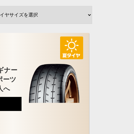
ギナー
ポーツ
人へ
7