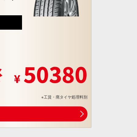
7
50380
※工賃・廃タイヤ処理料別