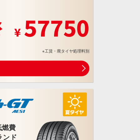
57750
※工賃・廃タイヤ処理料別
低燃費
ランド