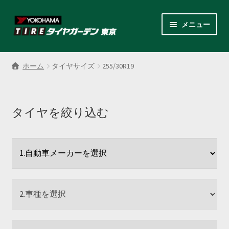
ナ
コ
メニュー
ビ
ン
ゲ
テ
サ
各商品カテゴリー
ー
ン
ブ
ホーム
タイヤサイズ
255/30R19
シ
ツ
メ
LINEクーポンでもっとお得
ョ
へ
ニ
ン
ス
ュ
レンタルスタッドレス
へ
キ
タイヤを絞り込む
ー
ス
ッ
を
サ
店舗紹介
キ
プ
展
ブ
ッ
開
メ
サ
プ
会社案内
ニ
ブ
ュ
メ
お見積り・お問い合わせ
ー
ニ
を
ュ
採用情報
展
ー