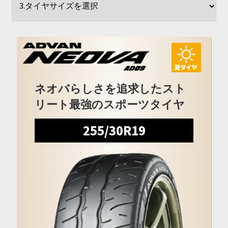
開
を
展
開
ネオバらしさを追求したスト
リート最強のスポーツタイヤ
255/30R19