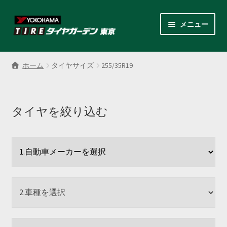
ナ
コ
メニュー
ビ
ン
ゲ
テ
サ
各商品カテゴリー
ー
ン
ブ
ホーム
タイヤサイズ
255/35R19
シ
ツ
メ
LINEクーポンでもっとお得
ョ
へ
ニ
ン
ス
ュ
レンタルスタッドレス
へ
キ
タイヤを絞り込む
ー
ス
ッ
を
サ
店舗紹介
キ
プ
展
ブ
ッ
開
メ
サ
プ
会社案内
ニ
ブ
ュ
メ
お見積り・お問い合わせ
ー
ニ
を
ュ
採用情報
展
ー