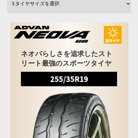
開
を
展
開
ネオバらしさを追求したスト
リート最強のスポーツタイヤ
255/35R19