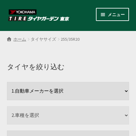
ナ
コ
メニュー
ビ
ン
ゲ
テ
サ
各商品カテゴリー
ー
ン
ブ
ホーム
タイヤサイズ
255/35R20
シ
ツ
メ
LINEクーポンでもっとお得
ョ
へ
ニ
ン
ス
ュ
レンタルスタッドレス
へ
キ
タイヤを絞り込む
ー
ス
ッ
を
サ
店舗紹介
キ
プ
展
ブ
ッ
開
メ
サ
プ
会社案内
ニ
ブ
ュ
メ
お見積り・お問い合わせ
ー
ニ
を
ュ
採用情報
展
ー