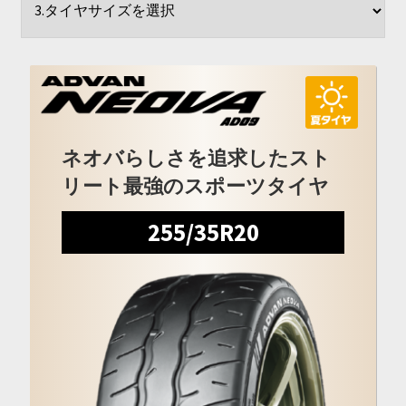
開
を
展
開
ネオバらしさを追求したスト
リート最強のスポーツタイヤ
255/35R20