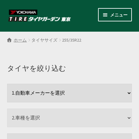
ナ
コ
メニュー
ビ
ン
ゲ
テ
サ
各商品カテゴリー
ー
ン
ブ
ホーム
タイヤサイズ
255/35R22
シ
ツ
メ
LINEクーポンでもっとお得
ョ
へ
ニ
ン
ス
ュ
レンタルスタッドレス
へ
キ
タイヤを絞り込む
ー
ス
ッ
を
サ
店舗紹介
キ
プ
展
ブ
ッ
開
メ
サ
プ
会社案内
ニ
ブ
ュ
メ
お見積り・お問い合わせ
ー
ニ
を
ュ
採用情報
展
ー