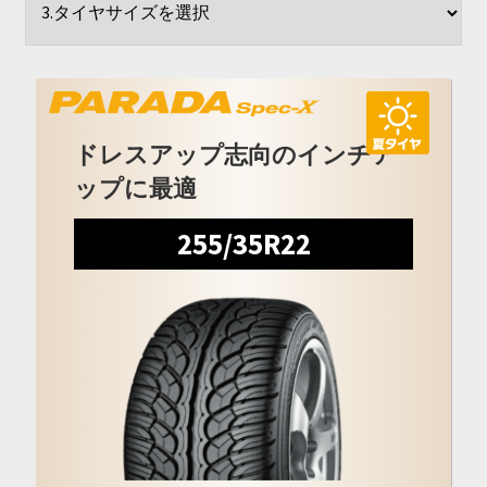
開
を
展
開
ドレスアップ志向のインチア
ップに最適
255/35R22