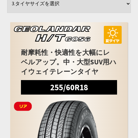
開
を
展
開
耐摩耗性・快適性を大幅にレ
ベルアップ。中・大型SUV用ハ
イウェイテレーンタイヤ
255/60R18