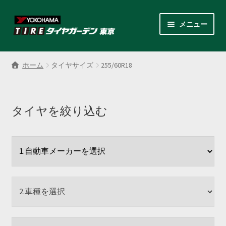
ナ
コ
メニュー
ビ
ン
ゲ
テ
サ
各商品カテゴリー
ー
ン
ブ
ホーム
タイヤサイズ
255/60R18
シ
ツ
メ
LINEクーポンでもっとお得
ョ
へ
ニ
ン
ス
ュ
レンタルスタッドレス
へ
キ
タイヤを絞り込む
ー
ス
ッ
を
サ
店舗紹介
キ
プ
展
ブ
ッ
開
メ
サ
プ
会社案内
ニ
ブ
ュ
メ
お見積り・お問い合わせ
ー
ニ
を
ュ
採用情報
展
ー