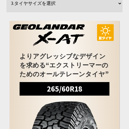
開
を
展
開
よりアグレッシブなデザイン
を求める“エクストリーマーの
ためのオールテレーンタイヤ”
265/60R18