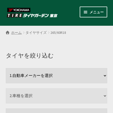
ナ
コ
メニュー
ビ
ン
ゲ
テ
サ
各商品カテゴリー
ー
ン
ブ
ホーム
タイヤサイズ
265/60R18
シ
ツ
メ
LINEクーポンでもっとお得
ョ
へ
ニ
ン
ス
ュ
レンタルスタッドレス
へ
キ
タイヤを絞り込む
ー
ス
ッ
を
サ
店舗紹介
キ
プ
展
ブ
ッ
開
メ
サ
プ
会社案内
ニ
ブ
ュ
メ
お見積り・お問い合わせ
ー
ニ
を
ュ
採用情報
展
ー