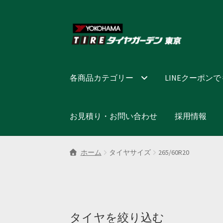
ナ
コ
ビ
ン
ゲ
テ
ー
ン
シ
ツ
各商品カテゴリー
LINEクーポン
ョ
へ
ン
ス
へ
キ
お見積り・お問い合わせ
採用情報
ス
ッ
キ
プ
ッ
ホーム
タイヤサイズ
265/60R20
プ
タイヤを絞り込む