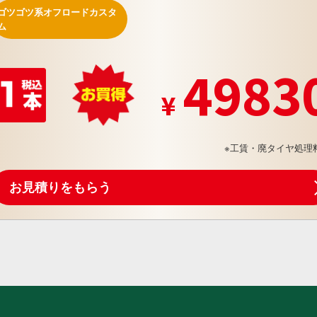
ゴツゴツ系オフロードカスタ
ム
4983
※工賃・廃タイヤ処理
お見積りをもらう