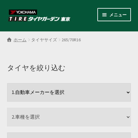
ナ
コ
メニュー
ビ
ン
ゲ
テ
サ
各商品カテゴリー
ー
ン
ブ
ホーム
タイヤサイズ
265/70R16
シ
ツ
メ
LINEクーポンでもっとお得
ョ
へ
ニ
ン
ス
ュ
レンタルスタッドレス
へ
キ
タイヤを絞り込む
ー
ス
ッ
を
サ
店舗紹介
キ
プ
展
ブ
ッ
開
メ
サ
プ
会社案内
ニ
ブ
ュ
メ
お見積り・お問い合わせ
ー
ニ
を
ュ
採用情報
展
ー