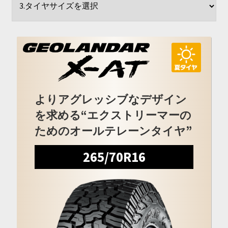
開
を
展
開
よりアグレッシブなデザイン
を求める“エクストリーマーの
ためのオールテレーンタイヤ”
265/70R16