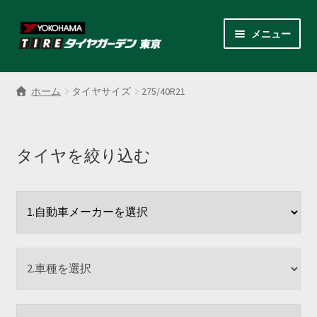
ナ
コ
メニュー
ビ
ン
ゲ
テ
サ
各商品カテゴリー
ー
ン
ブ
ホーム
タイヤサイズ
275/40R21
シ
ツ
メ
LINEクーポンでもっとお得
ョ
へ
ニ
ン
ス
ュ
レンタルスタッドレス
へ
キ
タイヤを絞り込む
ー
ス
ッ
を
サ
店舗紹介
キ
プ
展
ブ
ッ
開
メ
サ
プ
会社案内
ニ
ブ
ュ
メ
お見積り・お問い合わせ
ー
ニ
を
ュ
採用情報
展
ー