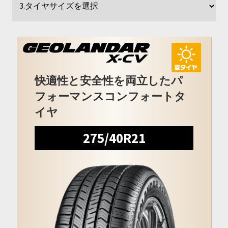
開
を
展
開
快適性と安全性を両立したパ
フォーマンスコンフォートタ
イヤ
275/40R21