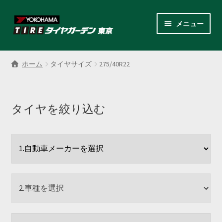
ナ
コ
メニュー
ビ
ン
ゲ
テ
サ
各商品カテゴリー
ー
ン
ブ
ホーム
タイヤサイズ
275/40R22
シ
ツ
メ
LINEクーポンでもっとお得
ョ
へ
ニ
ン
ス
ュ
レンタルスタッドレス
へ
キ
タイヤを絞り込む
ー
ス
ッ
を
サ
店舗紹介
キ
プ
展
ブ
ッ
開
メ
サ
プ
会社案内
ニ
ブ
ュ
メ
お見積り・お問い合わせ
ー
ニ
を
ュ
採用情報
展
ー