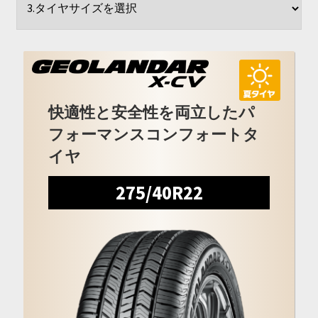
開
を
展
開
快適性と安全性を両立したパ
フォーマンスコンフォートタ
イヤ
275/40R22