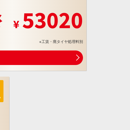
53020
※工賃・廃タイヤ処理料別