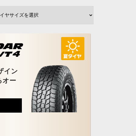
ザイン
るオー
8