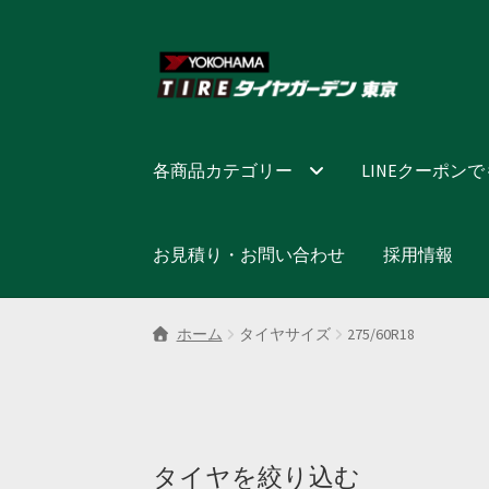
ナ
コ
ビ
ン
ゲ
テ
ー
ン
シ
ツ
各商品カテゴリー
LINEクーポン
ョ
へ
ン
ス
へ
キ
お見積り・お問い合わせ
採用情報
ス
ッ
キ
プ
ッ
ホーム
タイヤサイズ
275/60R18
プ
タイヤを絞り込む