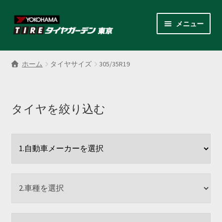
ナ
コ
メニュー
ビ
ン
ゲ
テ
サ
各商品カテゴリー
ー
ン
ブ
ホーム
タイヤサイズ
305/35R19
シ
ツ
メ
LINEクーポンでもっとお得
ョ
へ
ニ
ン
ス
ュ
レンタルスタッドレス
へ
キ
タイヤを絞り込む
ー
ス
ッ
を
サ
店舗紹介
キ
プ
展
ブ
ッ
開
メ
サ
プ
会社案内
ニ
ブ
ュ
メ
お見積り・お問い合わせ
ー
ニ
を
ュ
採用情報
展
ー