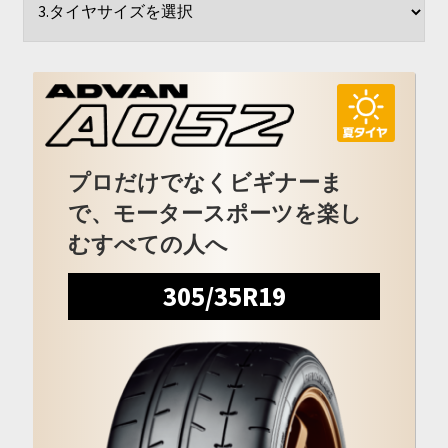
開
を
展
開
プロだけでなくビギナーま
で、モータースポーツを楽し
むすべての人へ
305/35R19