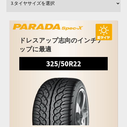
開
を
展
開
ドレスアップ志向のインチア
ップに最適
325/50R22