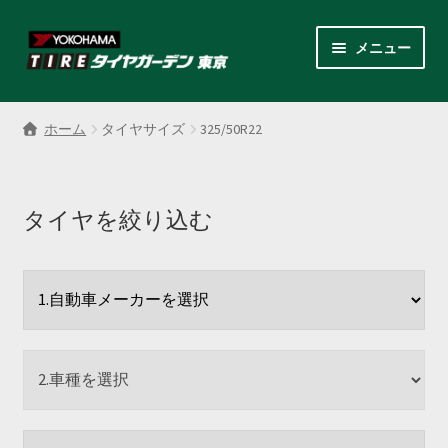
ナ
コ
メニュー
ビ
ン
ゲ
テ
サ
各商品カテゴリー
ー
ン
ブ
ホーム
タイヤサイズ
325/50R22
シ
ツ
メ
LINEクーポンでもっとお得
ョ
へ
ニ
ン
ス
ュ
レンタルスタッドレス
へ
キ
タイヤを絞り込む
ー
ス
ッ
を
サ
店舗紹介
キ
プ
展
ブ
ッ
開
メ
サ
プ
会社案内
ニ
ブ
ュ
メ
お見積り・お問い合わせ
ー
ニ
を
ュ
採用情報
展
ー