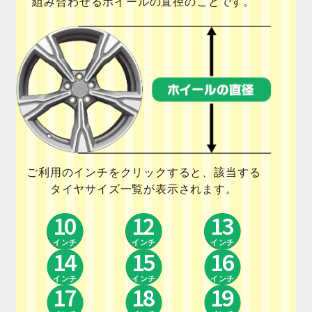
組み合わせるホイールの直径のことです。
開
を
展
開
ご利用のインチをクリックすると、該当する
タイヤサイズ一覧が表示されます。
10
12
13
インチ
インチ
インチ
14
15
16
インチ
インチ
インチ
17
18
19