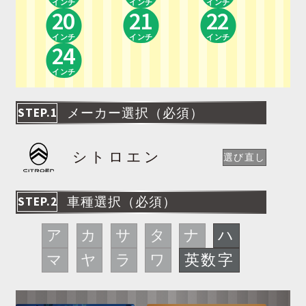
インチ
インチ
インチ
20
21
22
インチ
インチ
インチ
24
インチ
STEP.1
メーカー選択（必須）
シトロエン
選び直し
STEP.2
車種選択（必須）
ア
カ
サ
タ
ナ
ハ
マ
ヤ
ラ
ワ
英数字