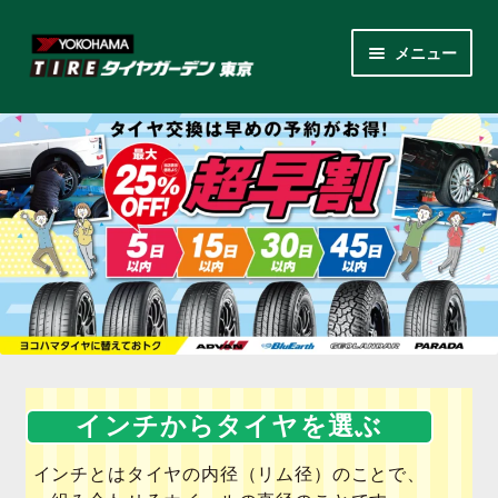
ナ
コ
メニュー
ビ
ン
ゲ
テ
サ
各商品カテゴリー
ー
ン
ブ
シ
ツ
メ
LINEクーポンでもっとお得
ョ
へ
ニ
ン
ス
ュ
レンタルスタッドレス
へ
キ
ー
ス
ッ
を
サ
店舗紹介
キ
プ
展
ブ
ッ
開
メ
サ
プ
会社案内
ニ
ブ
ュ
メ
お見積り・お問い合わせ
インチからタイヤを選ぶ
ー
ニ
を
ュ
採用情報
インチとはタイヤの内径（リム径）のことで、
展
ー