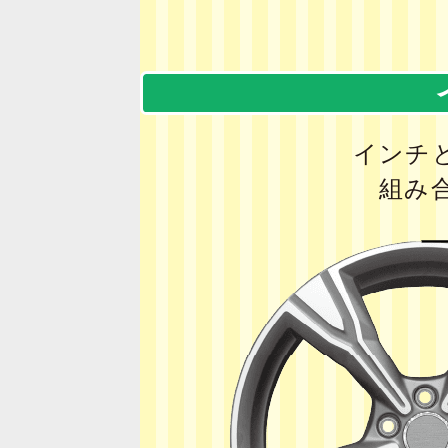
インチ
組み