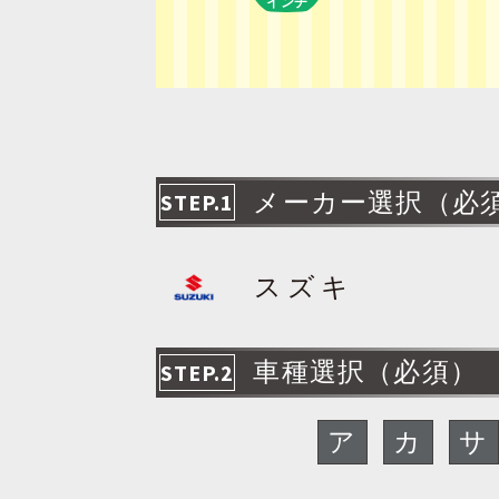
インチ
メーカー選択（必
STEP.1
スズキ
車種選択（必須）
STEP.2
ア
カ
サ