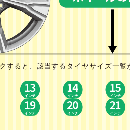
クすると、該当する
タイヤサイズ一覧
13
14
15
インチ
インチ
インチ
19
20
21
インチ
インチ
インチ