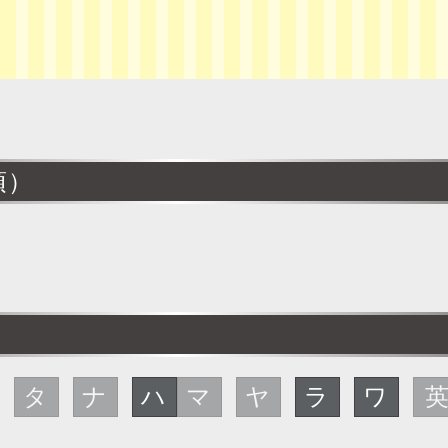
須）
タ
ナ
ハ
マ
ヤ
ラ
ワ