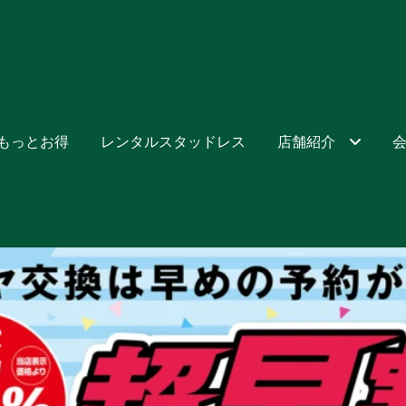
でもっとお得
レンタルスタッドレス
店舗紹介