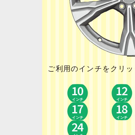
ご利用のインチをクリッ
10
12
インチ
インチ
17
18
インチ
インチ
24