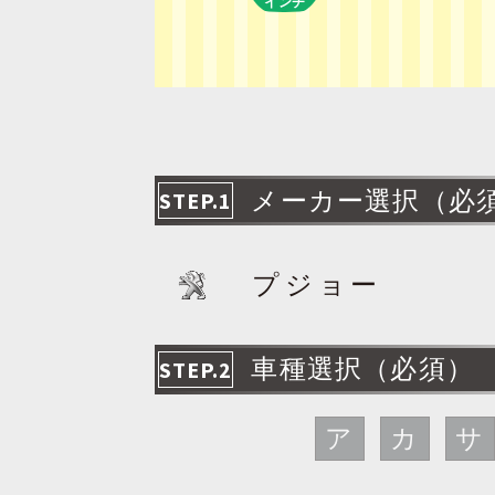
インチ
メーカー選択（必
STEP.1
プジョー
車種選択（必須）
STEP.2
ア
カ
サ