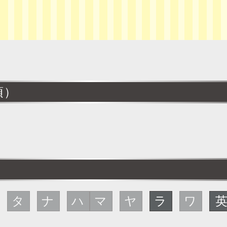
須）
タ
ナ
ハ
マ
ヤ
ラ
ワ