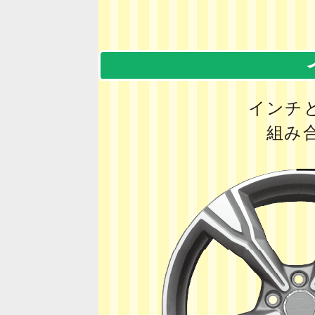
インチ
組み