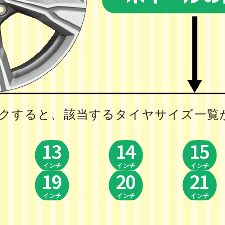
クすると、該当する
タイヤサイズ一覧
13
14
15
インチ
インチ
インチ
19
20
21
インチ
インチ
インチ