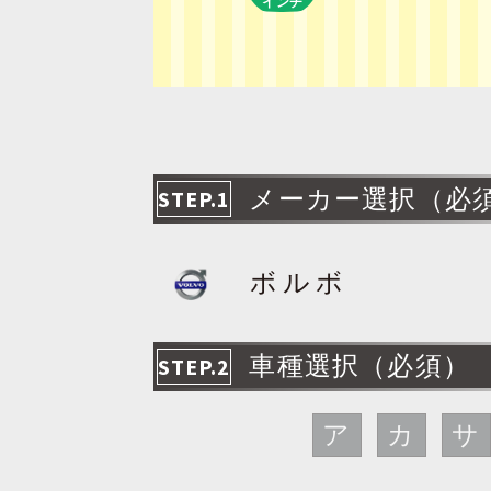
インチ
メーカー選択（必
STEP.1
ボルボ
車種選択（必須）
STEP.2
ア
カ
サ