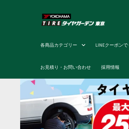
ナ
コ
ビ
ン
ゲ
テ
ー
ン
シ
ツ
各商品カテゴリー
LINEクーポン
ョ
へ
ン
ス
へ
キ
お見積り・お問い合わせ
採用情報
ス
ッ
キ
プ
ッ
プ