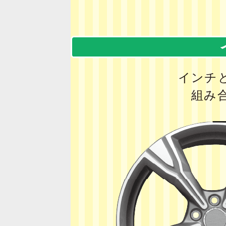
インチ
組み