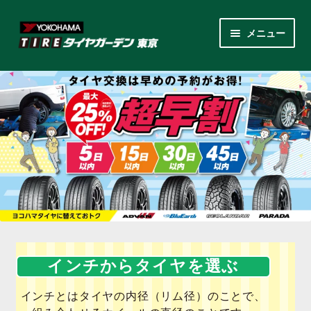
ナ
コ
メニュー
ビ
ン
ゲ
テ
サ
各商品カテゴリー
ー
ン
ブ
シ
ツ
メ
LINEクーポンでもっとお得
ョ
へ
ニ
ン
ス
ュ
レンタルスタッドレス
へ
キ
ー
ス
ッ
を
サ
店舗紹介
キ
プ
展
ブ
ッ
開
メ
サ
プ
会社案内
ニ
ブ
ュ
メ
お見積り・お問い合わせ
インチからタイヤを選ぶ
ー
ニ
を
ュ
採用情報
インチとはタイヤの内径（リム径）のことで、
展
ー