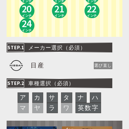
インチ
インチ
インチ
20
21
22
インチ
インチ
インチ
24
インチ
STEP.1
メーカー選択（必須）
日産
選び直し
STEP.2
車種選択（必須）
ア
カ
サ
タ
ナ
ハ
マ
ヤ
ラ
ワ
英数字