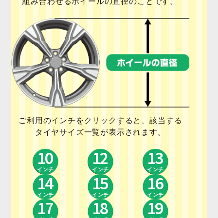
組み合わせるホイールの直径のことです。
開
を
展
開
ご利用のインチをクリックすると、該当する
タイヤサイズ一覧が表示されます。
10
12
13
インチ
インチ
インチ
14
15
16
インチ
インチ
インチ
17
18
19