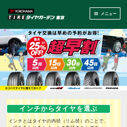
ナ
コ
メニュー
ビ
ン
ゲ
テ
サ
各商品カテゴリー
ー
ン
ブ
シ
ツ
メ
LINEクーポンでもっとお得
ョ
へ
ニ
ン
ス
ュ
レンタルスタッドレス
へ
キ
ー
ス
ッ
を
サ
店舗紹介
キ
プ
展
ブ
ッ
開
メ
サ
プ
会社案内
ニ
ブ
ュ
メ
お見積り・お問い合わせ
インチからタイヤを選ぶ
ー
ニ
を
ュ
採用情報
インチとはタイヤの内径（リム径）のことで、
展
ー