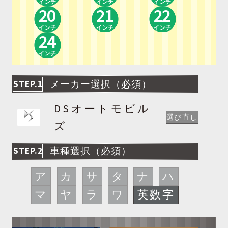
インチ
インチ
インチ
20
21
22
インチ
インチ
インチ
24
インチ
STEP.1
メーカー選択（必須）
DSオートモビル
選び直し
ズ
STEP.2
車種選択（必須）
ア
カ
サ
タ
ナ
ハ
マ
ヤ
ラ
ワ
英数字