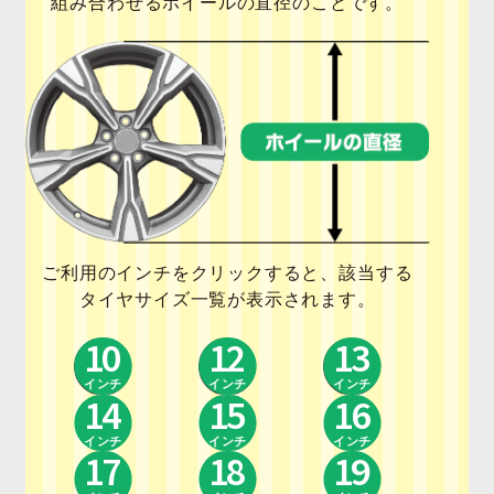
組み合わせるホイールの直径のことです。
開
を
展
開
ご利用のインチをクリックすると、該当する
タイヤサイズ一覧が表示されます。
10
12
13
インチ
インチ
インチ
14
15
16
インチ
インチ
インチ
17
18
19